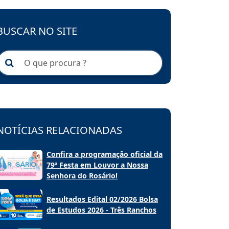
BUSCAR NO SITE
NOTÍCIAS RELACIONADAS
Confira a programação oficial da
79ª Festa em Louvor a Nossa
Senhora do Rosário!
Resultados Edital 02/2026 Bolsa
de Estudos 2026 - Três Ranchos