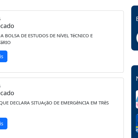
5
cado
 BOLSA DE ESTUDOS DE NíVEL TéCNICO E
TáRIO
is
4
cado
QUE DECLARA SITUAçãO DE EMERGêNCIA EM TRêS
is