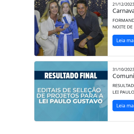
21/12/202
Carnava
FORMANDO
NOITE DE
Leia ma
31/10/202
Comuni
RESULTADO
LEI PAUL
Leia ma