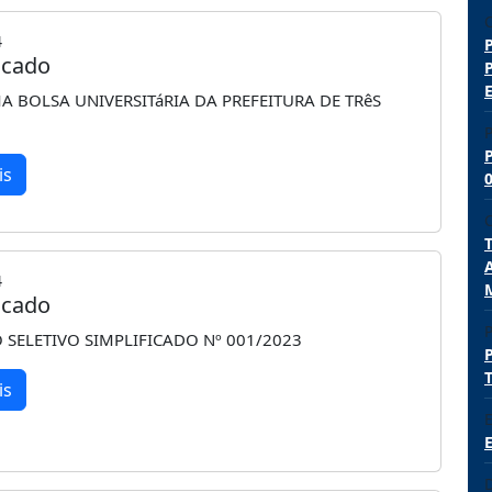
4
cado
 BOLSA UNIVERSITáRIA DA PREFEITURA DE TRêS
P
is
4
cado
P
 SELETIVO SIMPLIFICADO Nº 001/2023
is