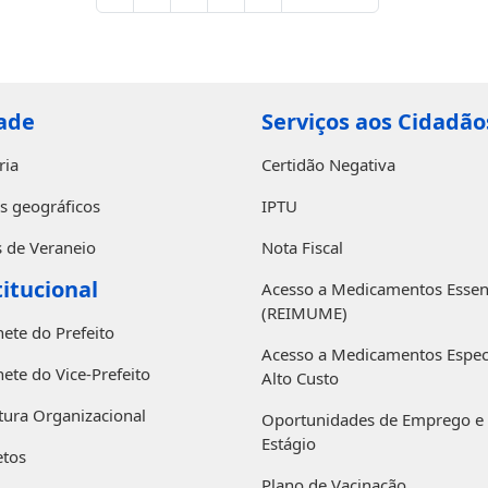
ade
Serviços aos Cidadão
ria
Certidão Negativa
s geográficos
IPTU
 de Veraneio
Nota Fiscal
titucional
Acesso a Medicamentos Essen
(REIMUME)
ete do Prefeito
Acesso a Medicamentos Especi
ete do Vice-Prefeito
Alto Custo
tura Organizacional
Oportunidades de Emprego e
Estágio
etos
Plano de Vacinação