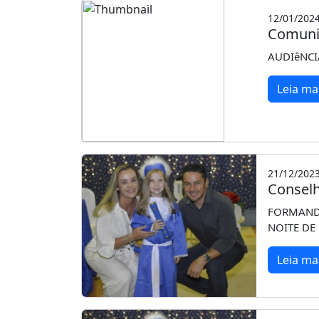
12/01/202
Comuni
AUDIêNCIA
Leia ma
21/12/202
Conselh
FORMANDO
NOITE DE
Leia ma