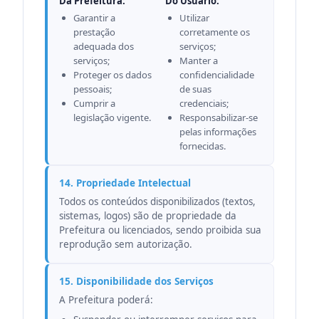
Da Prefeitura:
Do Usuário:
Garantir a
Utilizar
prestação
corretamente os
adequada dos
serviços;
serviços;
Manter a
Proteger os dados
confidencialidade
pessoais;
de suas
Cumprir a
credenciais;
legislação vigente.
Responsabilizar-se
pelas informações
fornecidas.
14. Propriedade Intelectual
Todos os conteúdos disponibilizados (textos,
sistemas, logos) são de propriedade da
Prefeitura ou licenciados, sendo proibida sua
reprodução sem autorização.
15. Disponibilidade dos Serviços
A Prefeitura poderá: